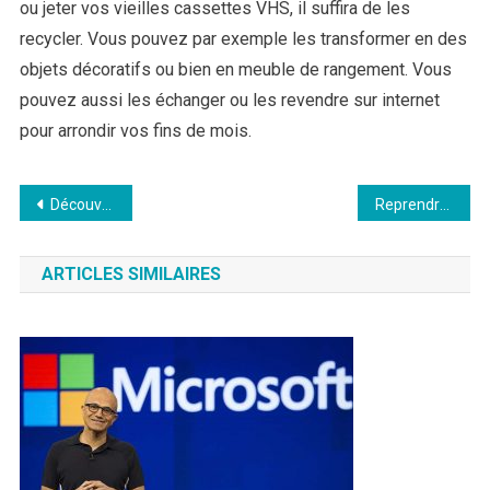
ou jeter vos vieilles cassettes VHS, il suffira de les
recycler. Vous pouvez par exemple les transformer en des
objets décoratifs ou bien en meuble de rangement. Vous
pouvez aussi les échanger ou les revendre sur internet
pour arrondir vos fins de mois.
Navigation
Découvrez le Steam Deck de Valve – Une Édition Collector Exceptionnelle
Reprendre le contrôle du trackpad ou la souris Mac qui cessent de fonctionner ?
de
l’article
ARTICLES SIMILAIRES