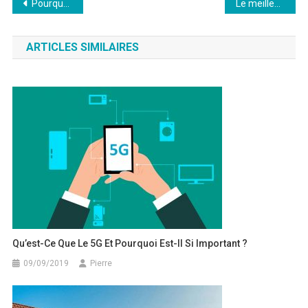
Navigation
Pourquoi acheter un iPhone 11 en 2025 : une option toujours pertinente ?
Le meilleur comparateur en ligne de sociétés de portage salarial
de
l’article
ARTICLES SIMILAIRES
Qu’est-Ce Que Le 5G Et Pourquoi Est-Il Si Important ?
09/09/2019
Pierre