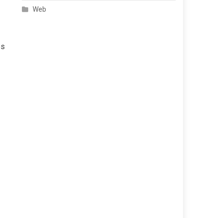
Web
es