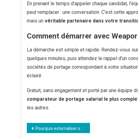
En prenant le temps d’appeler chaque candidat, l’é
peut remplacer : une conversation. C’est cette appr
mais un
véritable partenaire dans votre transiti
Comment démarrer avec Weapor
La démarche est simple et rapide. Rendez-vous su
quelques minutes, puis attendez le rappel d’un conse
sociétés de portage correspondant à votre situation
éclairé.
Gratuit, sans engagement et porté par une équipe di
comparateur de portage salarial le plus comple
les autres.
Navigation
Pourquoi externaliser ses serveurs dans un datacenter plutôt que de gérer sa propre salle informatique ?
de