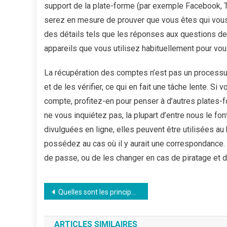
support de la plate-forme (par exemple Facebook, Tw
serez en mesure de prouver que vous êtes qui vous
des détails tels que les réponses aux questions d
appareils que vous utilisez habituellement pour vou
La récupération des comptes n’est pas un processu
et de les vérifier, ce qui en fait une tâche lente. S
compte, profitez-en pour penser à d’autres plates
ne vous inquiétez pas, la plupart d’entre nous le fo
divulguées en ligne, elles peuvent être utilisées a
possédez au cas où il y aurait une correspondance. L
de passe, ou de les changer en cas de piratage et de
Navigation
Quelles sont les principales consoles pour les joueurs geeks ?
de
l’article
ARTICLES SIMILAIRES