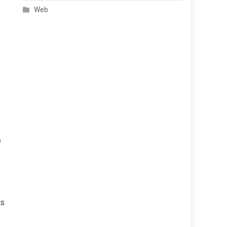
Web
e
us